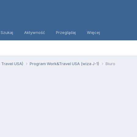
Szukaj
Aktywność
Przeglądaj
Więcej
d Travel USA)
Program Work&Travel USA (wiza J-1)
Biuro