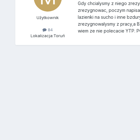
Gdy chcialysmy z niego zrez
zrezygnowac, poczym napisala
lazienki na sucho i inne bzdu
Użytkownik
zrezygnowalysmy z pracy,a BT
84
wiem ze nie polecacie YTP. 
Lokalizacja:
Toruń