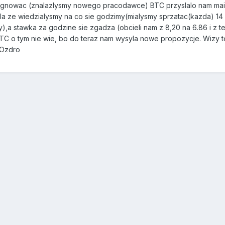
ygnowac (znalazlysmy nowego pracodawce) BTC przyslalo nam maila
 ze wiedzialysmy na co sie godzimy(mialysmy sprzatac(kazda) 14 p
ry),a stawka za godzine sie zgadza (obcieli nam z 8,20 na 6.86 i z
C o tym nie wie, bo do teraz nam wysyla nowe propozycje. Wizy tez 
POzdro