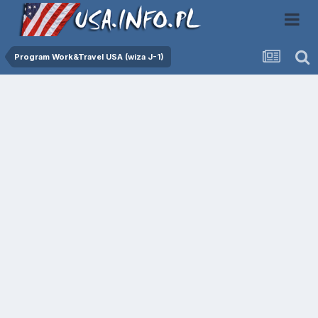
Program Work&Travel USA (wiza J-1)