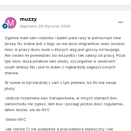
muzzy
Napisano
29 Stycznia 2009
Ogolnie mam tam rodzinke i bylem pare razy w polnocnym new
jersey. NJ znane jest z tego ze ma duzo imigrantow, wiec mozesz
miec w pracy duzo osob u ktorych ang jest gorszy od twojego.
Ale ciezko mi powiedziec bo wszystko i tak zalezy od pracy. Poza
tym dosc duza polakow tam siedzi, szczegolnie w okolicach
south amboy. No i jest to jeden z najbardziej zageszczonych
stanow.
W sumie to byl bardziej z zart z tym pieklem, bo NJ ma swoje
plusy:
-dobrze rozwinieta siec transportowa, w innych stanach bez
samochodu nie zyjesz, tam bus i pociagi jezdza dosc regularnie,
latwo dostac sie do NYC
-blisko NYC
-jak robota Ci nie podejdzie a pracodawca elastyczny i nie