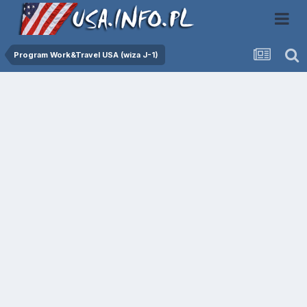
Program Work&Travel USA (wiza J-1)