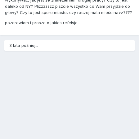
wykonywać, jak jest ze znalezieniem drugiej pracy? Czy to jest
daleko od NY? Plizzzzzzz piszcie wszystko co Wam przyjdzie do
głowy? Czy to jest spore miasto, czy raczej mala mieścina>>????
pozdrawiam i prosze o jakies refelsje...
3 lata później...