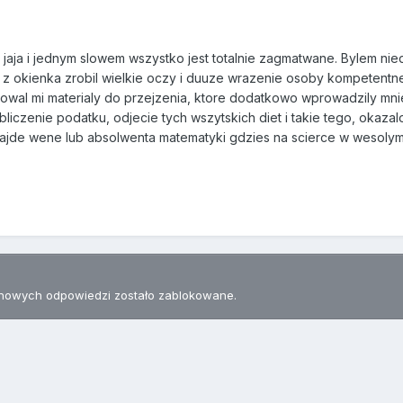
e jaja i jednym slowem wszystko jest totalnie zagmatwane. Bylem n
n z okienka zrobil wielkie oczy i duuze wrazenie osoby kompetentn
wal mi materialy do przejzenia, ktore dodatkowo wprowadzily mnie
bliczenie podatku, odjecie tych wszytskich diet i takie tego, okaz
najde wene lub absolwenta matematyki gdzies na scierce w wesoly
nowych odpowiedzi zostało zablokowane.