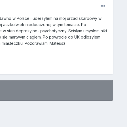
iedawno w Polsce i uderzylem na moj urzad skarbowy w
ej aczkolwiek niedouczonej w tym temacie. Po
 w stan depresyjno- psychotyczny. Scislym umyslem nikt
alo sie martwym ciagiem. Po powrocie do UK odlozylem
m miasteczku. Pozdrawiam. Mateusz