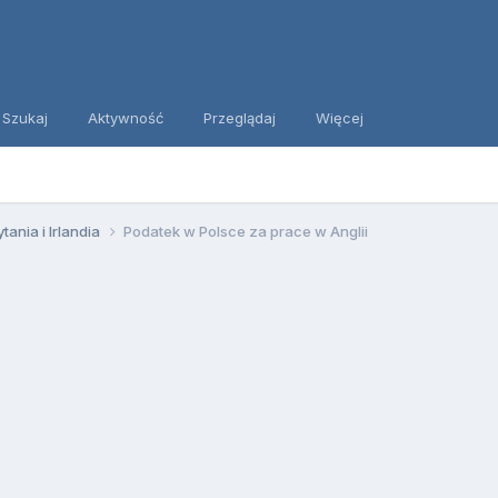
Szukaj
Aktywność
Przeglądaj
Więcej
tania i Irlandia
Podatek w Polsce za prace w Anglii