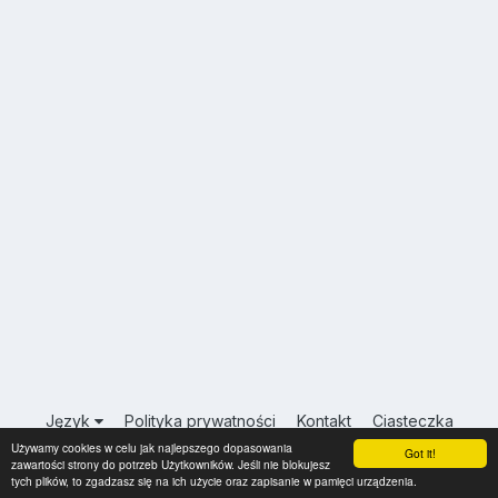
Język
Polityka prywatności
Kontakt
Ciasteczka
Używamy cookies w celu jak najlepszego dopasowania
USA.INFO.PL
Got it!
zawartości strony do potrzeb Użytkowników. Jeśli nie blokujesz
Powered by Invision Community
tych plików, to zgadzasz się na ich użycie oraz zapisanie w pamięci urządzenia.