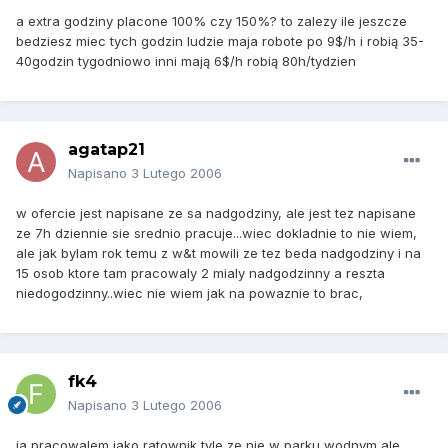
a extra godziny placone 100% czy 150%? to zalezy ile jeszcze
bedziesz miec tych godzin ludzie maja robote po 9$/h i robią 35-
40godzin tygodniowo inni mają 6$/h robią 80h/tydzien
agatap21
Napisano
3 Lutego 2006
w ofercie jest napisane ze sa nadgodziny, ale jest tez napisane
ze 7h dziennie sie srednio pracuje...wiec dokladnie to nie wiem,
ale jak bylam rok temu z w&t mowili ze tez beda nadgodziny i na
15 osob ktore tam pracowaly 2 mialy nadgodzinny a reszta
niedogodzinny..wiec nie wiem jak na powaznie to brac,
fk4
Napisano
3 Lutego 2006
ja pracowalem jako ratownik tyle ze nie w parku wodnym ale