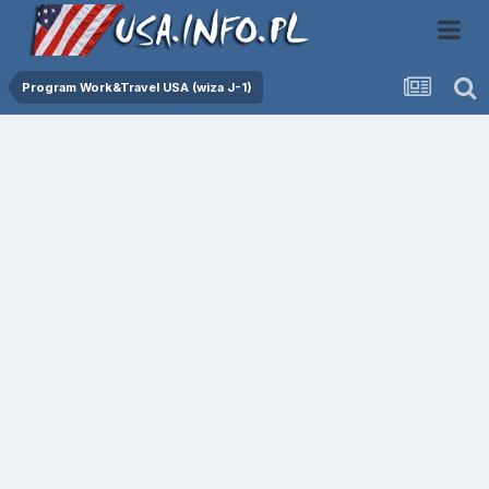
Program Work&Travel USA (wiza J-1)