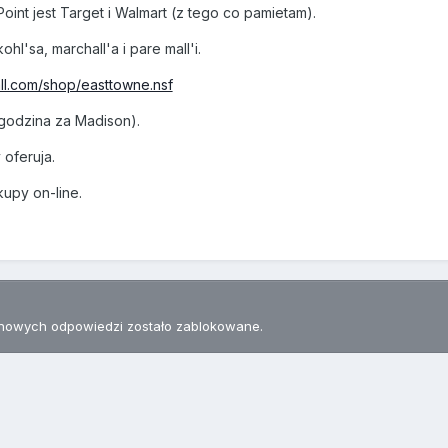
int jest Target i Walmart (z tego co pamietam).
'sa, marchall'a i pare mall'i.
ll.com/shop/easttowne.nsf
godzina za Madison).
 oferuja.
upy on-line.
nowych odpowiedzi zostało zablokowane.