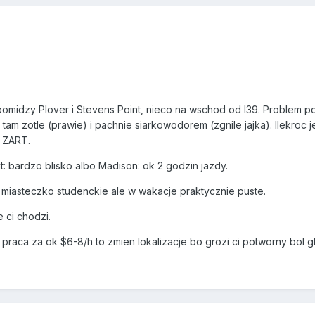
omidzy Plover i Stevens Point, nieco na wschod od I39. Problem po
t tam zotle (prawie) i pachnie siarkowodorem (zgnile jajka). Ilekroc
 ZART.
: bardzo blisko albo Madison: ok 2 godzin jazdy.
 miasteczko studenckie ale w wakacje praktycznie puste.
e ci chodzi.
i praca za ok $6-8/h to zmien lokalizacje bo grozi ci potworny bol 