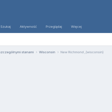
Szukaj
Aktywność
Przeglądaj
Więcej
szczególnymi stanami
Wisconsin
New Richmond ,(wisconsin)