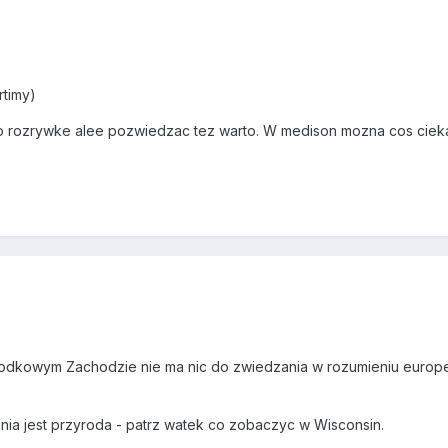
rtimy)
 o rozrywke alee pozwiedzac tez warto. W medison mozna cos ciek
odkowym Zachodzie nie ma nic do zwiedzania w rozumieniu europejs
ia jest przyroda - patrz watek co zobaczyc w Wisconsin.