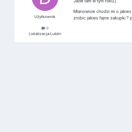
Jade tam w tym roku;]
MIanowicie chodzi mi o jakies
Użytkownik
zrobic jakies fajne zakupki ?
9
Lokalizacja:
Lublin