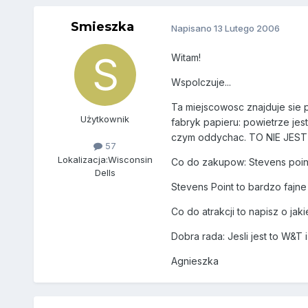
Smieszka
Napisano
13 Lutego 2006
Witam!
Wspolczuje...
Ta miejscowosc znajduje sie p
Użytkownik
fabryk papieru: powietrze jes
czym oddychac. TO NIE JEST
57
Lokalizacja:
Wisconsin
Co do zakupow: Stevens point
Dells
Stevens Point to bardzo fajne
Co do atrakcji to napisz o jaki
Dobra rada: Jesli jest to W&T 
Agnieszka