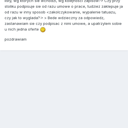
listy, wg ktorych sie wchodzi, wg kolejnosci zapisow?> Czy przy
stoliku podpisuje sie od razu umowe o prace, tudziez zaklepuje ja
od razu w inny sposob <zakolczykowanie, wypalenie tatuazu,
czy jak to wyglada?:> > Bede wdzieczny za odpowiedz,
zastanawiam sie czy podpisac z nimi umowe, a upatrzylem sobie
u nich jedna oferte
pozdrawiam