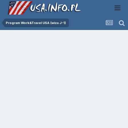
Program Work&Travel USA (wiza J-1)