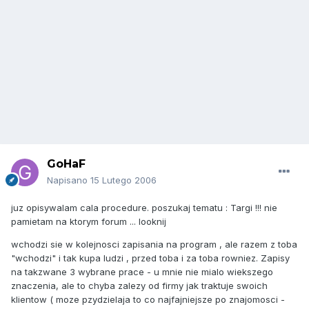
GoHaF
Napisano
15 Lutego 2006
juz opisywalam cala procedure. poszukaj tematu : Targi !!! nie
pamietam na ktorym forum ... looknij
wchodzi sie w kolejnosci zapisania na program , ale razem z toba
"wchodzi" i tak kupa ludzi , przed toba i za toba rowniez. Zapisy
na takzwane 3 wybrane prace - u mnie nie mialo wiekszego
znaczenia, ale to chyba zalezy od firmy jak traktuje swoich
klientow ( moze pzydzielaja to co najfajniejsze po znajomosci -