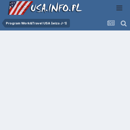
Program Work&Travel USA (wiza J-1)