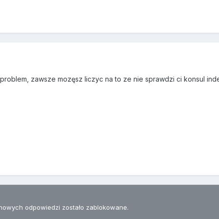
z problem, zawsze mozęsz liczyc na to ze nie sprawdzi ci konsul ind
nowych odpowiedzi zostało zablokowane.