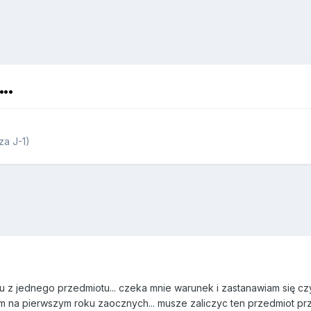
..
a J-1)
su z jednego przedmiotu... czeka mnie warunek i zastanawiam się c
m na pierwszym roku zaocznych... musze zaliczyc ten przedmiot prz