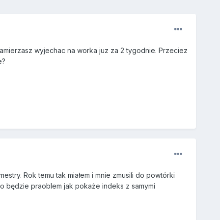
o zamierzasz wyjechac na worka juz za 2 tygodnie. Przeciez
e?
try. Rok temu tak miałem i mnie zmusili do powtórki
 to będzie praoblem jak pokaże indeks z samymi