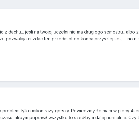
ic z dachu... jesli na twojej uczelni nie ma drugiego semestru.. alb
pozwalaja ci zdac ten przedmiot do konca przyszlej sesji... no ni
roblem tylko milion razy gorszy. Powiedzmy że mam w plecy 4semes
 czasu jakbym poprawił wszystko to szedłbym dalej normalnie. Czy