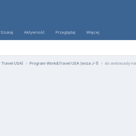
Szukaj
Aktywność
Przeglądaj
Więcej
d Travel USA)
Program Work&Travel USA (wiza J-1)
do ambasady na