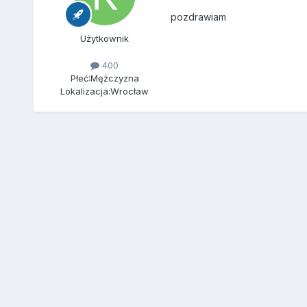
pozdrawiam
Użytkownik
400
Płeć:
Mężczyzna
Lokalizacja:
Wrocław