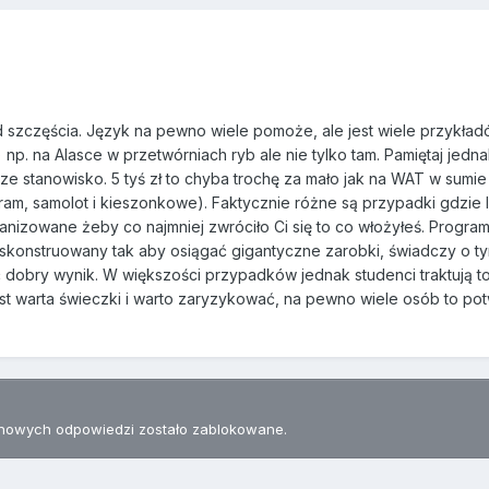
 szczęścia. Język na pewno wiele pomoże, ale jest wiele przykładó
 np. na Alasce w przetwórniach ryb ale nie tylko tam. Pamiętaj je
 stanowisko. 5 tyś zł to chyba trochę za mało jak na WAT w sumie l
gram, samolot i kieszonkowe). Faktycznie różne są przypadki gdzie
rganizowane żeby co najmniej zwróciło Ci się to co włożyłeś. Prog
st skonstruowany tak aby osiągać gigantyczne zarobki, świadczy o 
dobry wynik. W większości przypadków jednak studenci traktują to
est warta świeczki i warto zaryzykować, na pewno wiele osób to potwi
nowych odpowiedzi zostało zablokowane.