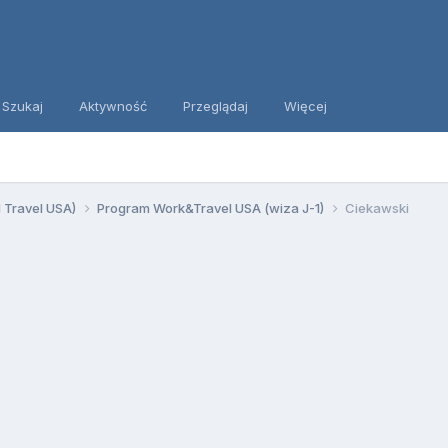
Szukaj
Aktywność
Przeglądaj
Więcej
d Travel USA)
Program Work&Travel USA (wiza J-1)
Ciekawski