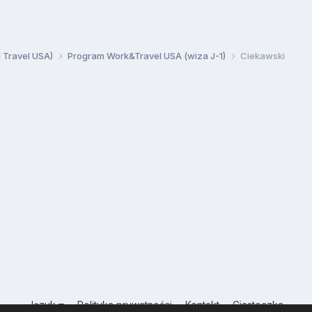
d Travel USA)
Program Work&Travel USA (wiza J-1)
Ciekawski
Język
Polityka prywatności
Kontakt
Ciasteczka