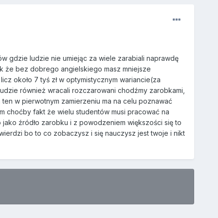
w gdzie ludzie nie umiejąc za wiele zarabiali naprawdę
dnak że bez dobrego angielskiego masz mniejsze
icz około 7 tyś zł w optymistycznym wariancie(za
 ludzie również wracali rozczarowani chodźmy zarobkami,
ram ten w pierwotnym zamierzeniu ma na celu poznawać
tym choćby fakt że wielu studentów musi pracować na
 jako źródło zarobku i z powodzeniem większości się to
erdzi bo to co zobaczysz i się nauczysz jest twoje i nikt