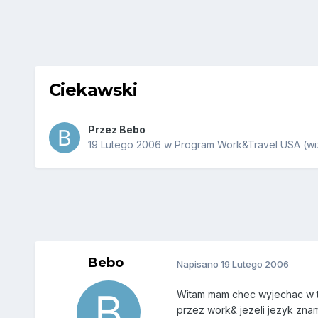
Ciekawski
Przez
Bebo
19 Lutego 2006
w
Program Work&Travel USA (wiz
Bebo
Napisano
19 Lutego 2006
Witam mam chec wyjechac w t
przez work& jezeli jezyk zna