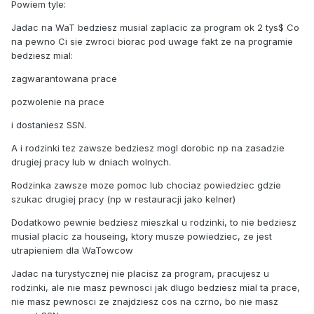
Powiem tyle:
Jadac na WaT bedziesz musial zaplacic za program ok 2 tys$ Co
na pewno Ci sie zwroci biorac pod uwage fakt ze na programie
bedziesz mial:
zagwarantowana prace
pozwolenie na prace
i dostaniesz SSN.
A i rodzinki tez zawsze bedziesz mogl dorobic np na zasadzie
drugiej pracy lub w dniach wolnych.
Rodzinka zawsze moze pomoc lub chociaz powiedziec gdzie
szukac drugiej pracy (np w restauracji jako kelner)
Dodatkowo pewnie bedziesz mieszkal u rodzinki, to nie bedziesz
musial placic za houseing, ktory musze powiedziec, ze jest
utrapieniem dla WaTowcow
Jadac na turystycznej nie placisz za program, pracujesz u
rodzinki, ale nie masz pewnosci jak dlugo bedziesz mial ta prace,
nie masz pewnosci ze znajdziesz cos na czrno, bo nie masz