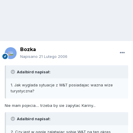
Bozka
Napisano
21 Lutego 2006
Adalbird napisał:
1. Jak wyglada sytuacje z W&T posiadajac wazna wize
turystyczna?
Nie mam pojecia.... trzeba by sie zapytac Kariny...
Adalbird napisał:
2. Czy jest w ogole zalatwiac sobie W&T na ten okres