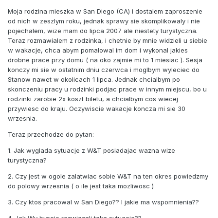
Moja rodzina mieszka w San Diego (CA) i dostalem zaproszenie
od nich w zeszlym roku, jednak sprawy sie skomplikowaly i nie
pojechalem, wize mam do lipca 2007 ale niestety turystyczna.
Teraz rozmawialem z rodzinka, i chetnie by mnie widzieli u siebie
w wakacje, chca abym pomalowal im dom i wykonal jakies
drobne prace przy domu ( na oko zajmie mi to 1 miesiac ). Sesja
konczy mi sie w ostatnim dniu czerwca i moglbym wyleciec do
Stanow nawet w okolicach 1 lipca. Jednak chcialbym po
skonczeniu pracy u rodzinki podjac prace w innym miejscu, bo u
rodzinki zarobie 2x koszt biletu, a chcialbym cos wiecej
przywiesc do kraju. Oczywiscie wakacje koncza mi sie 30
wrzesnia.
Teraz przechodze do pytan:
1. Jak wyglada sytuacje z W&T posiadajac wazna wize
turystyczna?
2. Czy jest w ogole zalatwiac sobie W&T na ten okres powiedzmy
do polowy wrzesnia ( o ile jest taka mozliwosc )
3. Czy ktos pracowal w San Diego?? I jakie ma wspomnienia??
4. Jak Wy byscie rozwiazali taka sytuacje??