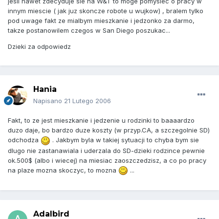
jesli nawet zdecyduje sie na W&T to moge pomyslec o pracy w
innym miescie ( jak juz skoncze robote u wujkow) , bralem tylko
pod uwage fakt ze mialbym mieszkanie i jedzonko za darmo,
takze postanowilem czegos w San Diego poszukac...
Dzieki za odpowiedz
Hania
Napisano
21 Lutego 2006
Fakt, to ze jest mieszkanie i jedzenie u rodzinki to baaaardzo
duzo daje, bo bardzo duze koszty (w przyp.CA, a szczegolnie SD)
odchodza
. Jakbym byla w takiej sytuacji to chyba bym sie
dlugo nie zastanawiala i uderzala do SD-dzieki rodzince pewnie
ok.500$ (albo i wiecej) na miesiac zaoszczedzisz, a co po pracy
na plaze mozna skoczyc, to mozna
...
Adalbird