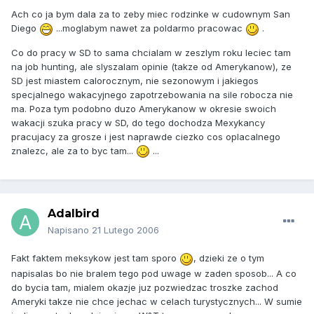
Ach co ja bym dala za to zeby miec rodzinke w cudownym San
Diego
...moglabym nawet za poldarmo pracowac
.
Co do pracy w SD to sama chcialam w zeszlym roku leciec tam
na job hunting, ale slyszalam opinie (takze od Amerykanow), ze
SD jest miastem calorocznym, nie sezonowym i jakiegos
specjalnego wakacyjnego zapotrzebowania na sile robocza nie
ma. Poza tym podobno duzo Amerykanow w okresie swoich
wakacji szuka pracy w SD, do tego dochodza Mexykancy
pracujacy za grosze i jest naprawde ciezko cos oplacalnego
znalezc, ale za to byc tam...
...
Adalbird
Napisano
21 Lutego 2006
Fakt faktem meksykow jest tam sporo
, dzieki ze o tym
napisalas bo nie bralem tego pod uwage w zaden sposob... A co
do bycia tam, mialem okazje juz pozwiedzac troszke zachod
Ameryki takze nie chce jechac w celach turystycznych... W sumie