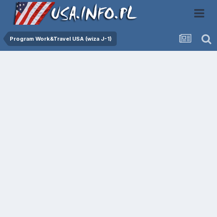
Program Work&Travel USA (wiza J-1)