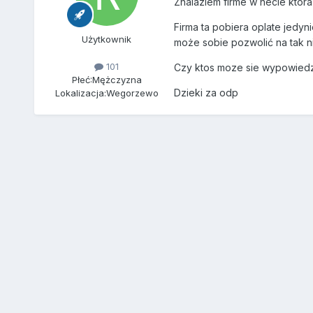
Znalazlem firme w necie ktor
Firma ta pobiera oplate jedyn
Użytkownik
może sobie pozwolić na tak ni
101
Czy ktos moze sie wypowiedzi
Płeć:
Mężczyzna
Dzieki za odp
Lokalizacja:
Wegorzewo