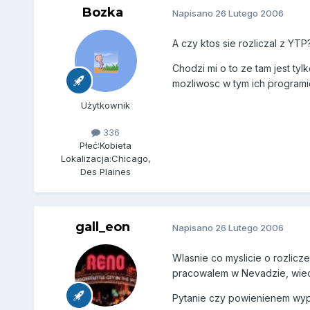
Bozka
Napisano
26 Lutego 2006
A czy ktos sie rozliczal z YTP
Chodzi mi o to ze tam jest ty
mozliwosc w tym ich programi
Użytkownik
336
Płeć:
Kobieta
Lokalizacja:
Chicago,
Des Plaines
gall_eon
Napisano
26 Lutego 2006
Wlasnie co myslicie o rozlicz
pracowalem w Nevadzie, wie
Pytanie czy powienienem wype