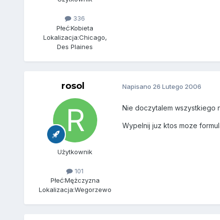
336
Płeć:
Kobieta
Lokalizacja:
Chicago,
Des Plaines
rosol
Napisano
26 Lutego 2006
Nie doczytalem wszystkiego na
Wypelnij juz ktos moze formu
Użytkownik
101
Płeć:
Mężczyzna
Lokalizacja:
Wegorzewo