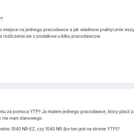
??
lko miejsce na jednego pracodawce a jak wiadmow praktycznie wszys
e rozliczenia sie z podatkow u kilku pracodawcow.
eniu za pomoca YTP? Ja mialem jednego pracodawce, ktory placil za
c nie mam stanowego.
lnic 1040 NR-EZ, czy 1040 NR (bo ten jest na stronie YTP)?