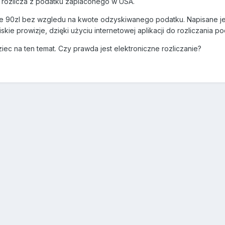
a rozlicza z podatku zaplaconego w USA.
ie 90zl bez wzgledu na kwote odzyskiwanego podatku. Napisane jest
skie prowizje, dzięki użyciu internetowej aplikacji do rozliczani
ec na ten temat. Czy prawda jest elektroniczne rozliczanie?