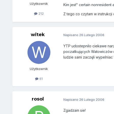
Użytkownik
Kim jest" certain nonresident
212
Z tego co czytam w instrukcj
witek
Napisano
26 Lutego 2006
YTP udostepnilo ciekawe narzęd
poczatkujących Watowiczów ra
ludzie sami zaczęli wypelniac
Użytkownik
61
rosol
Napisano
26 Lutego 2006
Zgadzam sie!