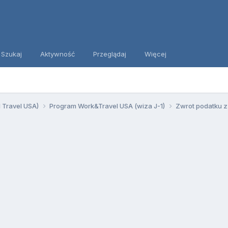
Szukaj
Aktywność
Przeglądaj
Więcej
d Travel USA)
Program Work&Travel USA (wiza J-1)
Zwrot podatku z