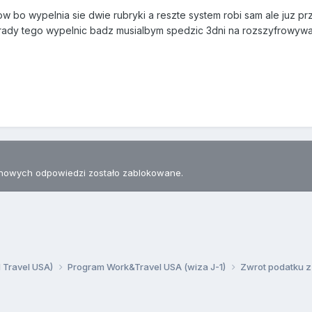
 bo wypelnia sie dwie rubryki a reszte system robi sam ale juz prz
m rady tego wypelnic badz musialbym spedzic 3dni na rozszyfrowywa
nowych odpowiedzi zostało zablokowane.
d Travel USA)
Program Work&Travel USA (wiza J-1)
Zwrot podatku z