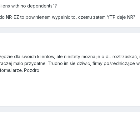
 aliens with no dependents"?
i do NR-EZ to powinienem wypelnic to, czemu zatem YTP daje NR?
zie dla swoich klientów, ale niestety można je o d... roztrzaskać, 
czej malo przydatne. Trudno im sie dziwić, firmy pośredniczące 
 formularze. Pozdro