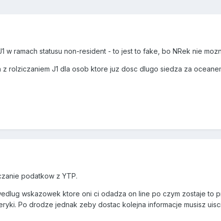
o J1 w ramach statusu non-resident - to jest to fake, bo NRek nie moz
ia z rolziczaniem J1 dla osob ktore juz dosc dlugo siedza za ocea
iczanie podatkow z YTP.
edlug wskazowek ktore oni ci odadza on line po czym zostaje to p
yki. Po drodze jednak zeby dostac kolejna informacje musisz uisc