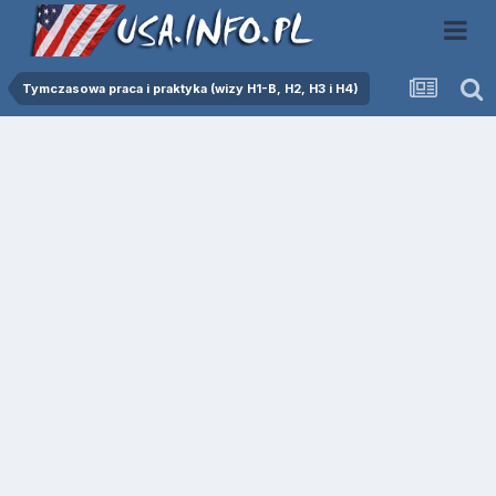
Tymczasowa praca i praktyka (wizy H1-B, H2, H3 i H4)