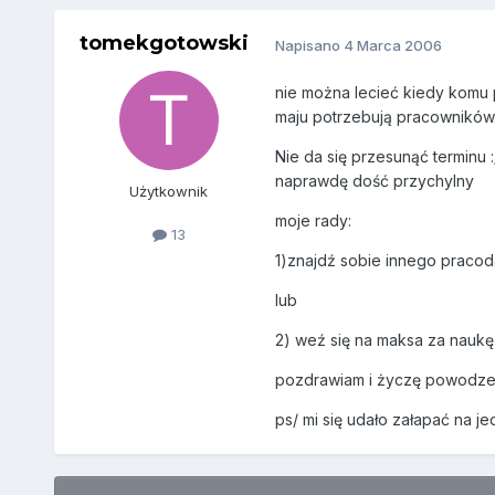
tomekgotowski
Napisano
4 Marca 2006
nie można lecieć kiedy komu p
maju potrzebują pracowników. 
Nie da się przesunąć terminu
naprawdę dość przychylny
Użytkownik
moje rady:
13
1)znajdź sobie innego praco
lub
2) weź się na maksa za naukę
pozdrawiam i życzę powodze
ps/ mi się udało załapać na 