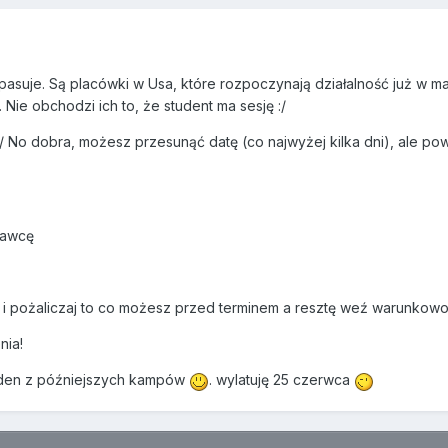
asuje. Są placówki w Usa, które rozpoczynają działalność już w maju 
Nie obchodzi ich to, że student ma sesję :/
 :/ No dobra, możesz przesunąć datę (co najwyżej kilka dni), ale
dawcę
 i pożaliczaj to co możesz przed terminem a resztę weź warunkowo
nia!
jeden z późniejszych kampów
. wylatuję 25 czerwca