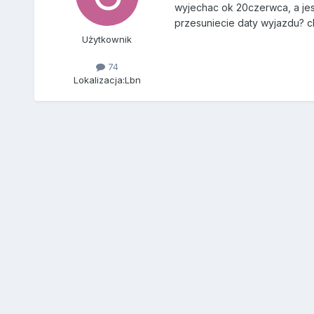
wyjechac ok 20czerwca, a jesz
przesuniecie daty wyjazdu? ch
Użytkownik
74
Lokalizacja:
Lbn