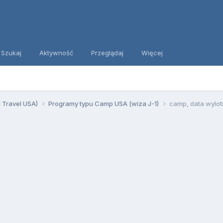
Szukaj
Aktywność
Przeglądaj
Więcej
d Travel USA)
Programy typu Camp USA (wiza J-1)
camp, data wylotu