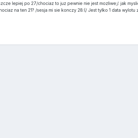
cze lepiej po 27/chociaz to juz pewnie nie jest mozliwe;/. jak mys
ociaz na ten 21? /sesja mi sie konczy 28:(/ Jest tylko 1 data wylot