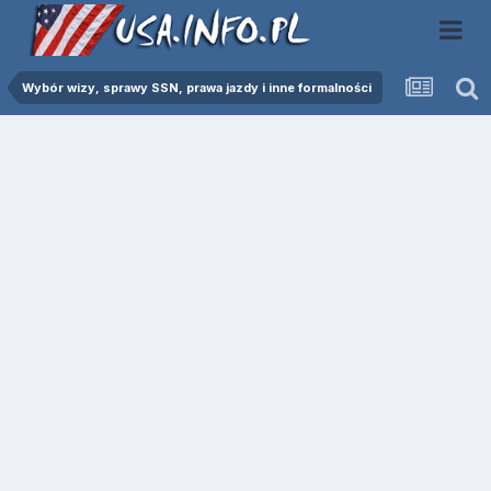
Wybór wizy, sprawy SSN, prawa jazdy i inne formalności