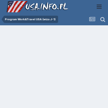
Program Work&Travel USA (wiza J-1)