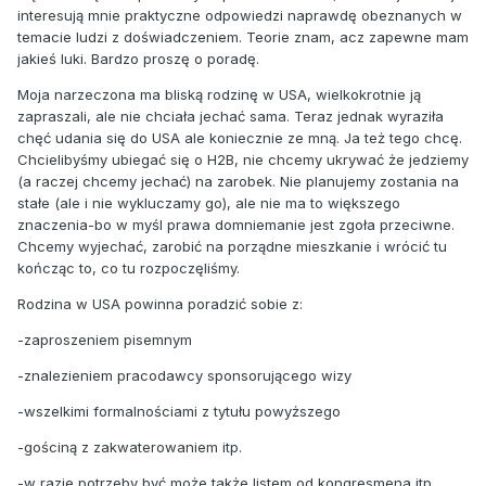
interesują mnie praktyczne odpowiedzi naprawdę obeznanych w
temacie ludzi z doświadczeniem. Teorie znam, acz zapewne mam
jakieś luki. Bardzo proszę o poradę.
Moja narzeczona ma bliską rodzinę w USA, wielkokrotnie ją
zapraszali, ale nie chciała jechać sama. Teraz jednak wyraziła
chęć udania się do USA ale koniecznie ze mną. Ja też tego chcę.
Chcielibyśmy ubiegać się o H2B, nie chcemy ukrywać że jedziemy
(a raczej chcemy jechać) na zarobek. Nie planujemy zostania na
stałe (ale i nie wykluczamy go), ale nie ma to większego
znaczenia-bo w myśl prawa domniemanie jest zgoła przeciwne.
Chcemy wyjechać, zarobić na porządne mieszkanie i wrócić tu
kończąc to, co tu rozpoczęliśmy.
Rodzina w USA powinna poradzić sobie z:
-zaproszeniem pisemnym
-znalezieniem pracodawcy sponsorującego wizy
-wszelkimi formalnościami z tytułu powyższego
-gościną z zakwaterowaniem itp.
-w razie potrzeby być może także listem od kongresmena itp.