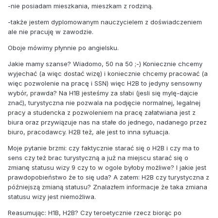
-nie posiadam mieszkania, mieszkam z rodziną.
-także jestem dyplomowanym nauczycielem z doświadczeniem
ale nie pracuję w zawodzie.
Oboje mówimy płynnie po angielsku.
Jakie mamy szanse? Wiadomo, 50 na 50 ;-) Koniecznie chcemy
wyjechać (a więc dostać wizę) i koniecznie chcemy pracować (a
więc pozwolenie na pracę i SSN) więc H2B to jedyny sensowny
wybór, prawda? Na H1B jesteśmy za słabi (jesli się mylę-dajcie
znać), turystyczna nie pozwala na podjęcie normalnej, legalnej
pracy a studencka z pozwoleniem na pracę załatwiana jest z
biura oraz przywiązuje nas na stałe do jednego, nadanego przez
biuro, pracodawcy. H2B też, ale jest to inna sytuacja.
Moje pytanie brzmi: czy faktycznie starać się o H2B i czy ma to
sens czy też brac turystyczną a już na miejscu starać się o
zmianę statusu wizy 9 czy to w ogole byłoby możliwe? I jakie jest
prawdopobieństwo że to się uda? A zatem: H2B czy turystyczna z
późniejszą zmianą statusu? Znalazłem informacje że taka zmiana
statusu wizy jest niemożliwa.
Reasumując: H1B, H2B? Czy teroetycznie rzecz biorąc po