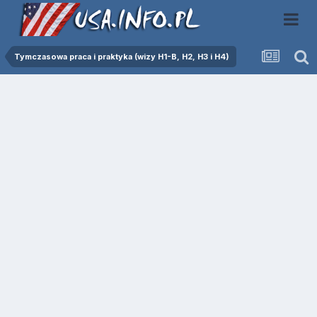
Tymczasowa praca i praktyka (wizy H1-B, H2, H3 i H4)