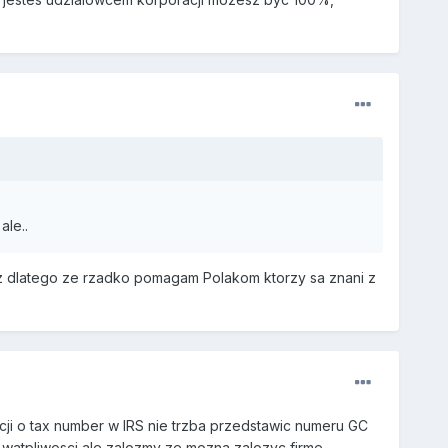
ale..
iez dlatego ze rzadko pomagam Polakom ktorzy sa znani z
cji o tax number w IRS nie trzba przedstawic numeru GC
e watpliwosci ale zalozmy ze mozna zalozyc firme...