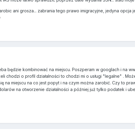
zarobic ani grosza... zabrania tego prawo imigracyjne, jedyna opcj
e
zeba będzie kombinować na miejscu. Poszperam w googlach i na w
eli chodzi o profil działalności to chodzi mi o usługi "legalne" . Mo
się na miejscu na co jest popyt i na czym można zarobić. Czy to p
larów na otworzenie działalności a później już tylko podatek i u