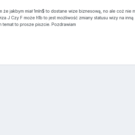
m że jakbym miał 1mln$ to dostane wize biznesową, no ale coż nie 
iza J Czy F może h1b to jest możliwość zmiany statusu wizy na inn
en temat to prosze piszcie. Pozdrawiam