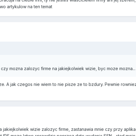
wo artykulow na ten temat
 czy mozna zalozyc firme na jakiejkolwiek wizie, byc moze mozna... 
sze. A jak czegos nie wiem to nie pisze ze to bzdury. Pewnie rown
jakiejkolwiek wizie zalozyc firme, zastanawia mnie czy przy aplika
akurat IRS moze latwo sprawdzic poprzez date wydania SSN... stad moj