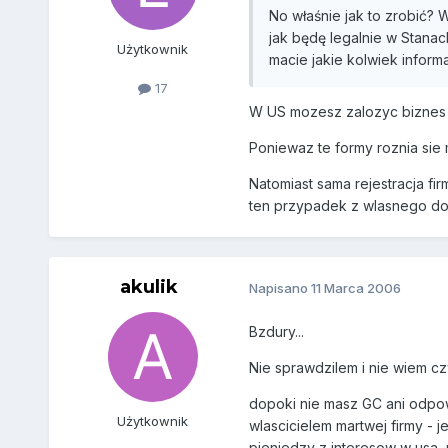
No właśnie jak to zrobić? 
jak będę legalnie w Stanac
Użytkownik
macie jakie kolwiek inform
17
W US mozesz zalozyc biznes o 
Poniewaz te formy roznia sie 
Natomiast sama rejestracja fi
ten przypadek z wlasnego do
akulik
Napisano
11 Marca 2006
Bzdury...
Nie sprawdzilem i nie wiem cz
dopoki nie masz GC ani odpow
Użytkownik
wlascicielem martwej firmy - 
pieniedzy z interesow w usa, p