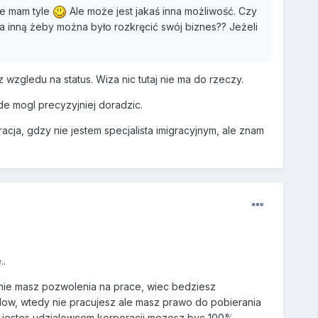
ie mam tyle
Ale może jest jakaś inna możliwość. Czy
na inną żeby można było rozkręcić swój biznes?? Jeżeli
zgledu na status. Wiza nic tutaj nie ma do rzeczy.
de mogl precyzyjniej doradzic.
acja, gdzy nie jestem specjalista imigracyjnym, ale znam
..
 nie masz pozwolenia na prace, wiec bedziesz
odow, wtedy nie pracujesz ale masz prawo do pobierania
fem, jestes udzialowcem korporacji mozesz byc 100%,