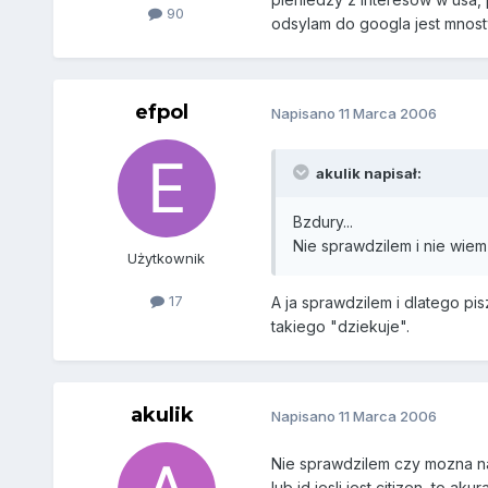
90
odsylam do googla jest mnost
efpol
Napisano
11 Marca 2006
akulik napisał:
Bzdury...
Nie sprawdzilem i nie wiem
Użytkownik
17
A ja sprawdzilem i dlatego pi
takiego "dziekuje".
akulik
Napisano
11 Marca 2006
Nie sprawdzilem czy mozna na 
lub id jesli jest citizen, to 