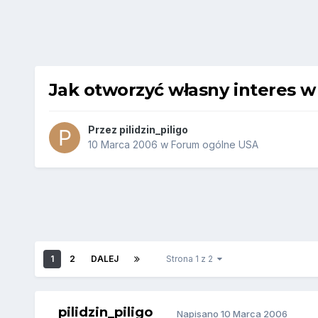
Jak otworzyć własny interes 
Przez
pilidzin_piligo
10 Marca 2006
w
Forum ogólne USA
1
2
DALEJ
Strona 1 z 2
pilidzin_piligo
Napisano
10 Marca 2006