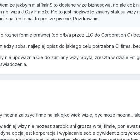
Wiem że jakbym miał 1mln$ to dostane wize biznesową, no ale coż n
h np. wiza J Czy F może h1b to jest możliwość zmiany statusu wizy 
acje na ten temat to prosze piszcie. Pozdrawiam
roznej formie prawnej (od d/b/a przez LLC do Corporation C) bez w
miedzy soba, najlepiej opisz do jakiego celu potrzebna Ci firma, be
rmy nie upowaznia Cie do zamiany wizy. Spytaj zreszta w dziale Emigr
swiadczenia.
y mozna zalozyc firme na jakiejkolwiek wizie, byc moze mozna... ale
iedniej wizy nie mozesz zarobic ani grosza w tej firmie, poniewaz
jedyna opcja jest korporacja i wyplacanie sobie dywident z przych
racuja na ciebie inni, ty nie jestes wlascicielem firmy ani jej sze