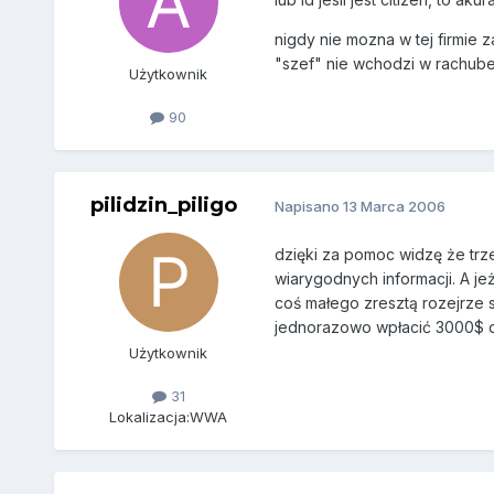
nigdy nie mozna w tej firmie 
"szef" nie wchodzi w rachub
Użytkownik
90
pilidzin_piligo
Napisano
13 Marca 2006
dzięki za pomoc widzę że tr
wiarygodnych informacji. A jeż
coś małego zresztą rozejrze 
jednorazowo wpłacić 3000$ do
Użytkownik
31
Lokalizacja:
WWA