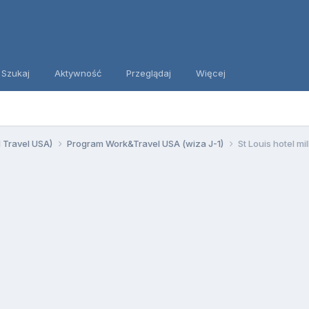
Szukaj
Aktywność
Przeglądaj
Więcej
d Travel USA)
Program Work&Travel USA (wiza J-1)
St Louis hotel mi