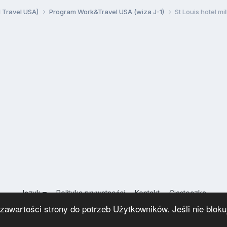
d Travel USA)
Program Work&Travel USA (wiza J-1)
St Louis hotel mi
Język
Polityka prywatności
Kontakt
Ciasteczka
USA.INFO.PL
wartości strony do potrzeb Użytkowników. Jeśli nie blokuj
Powered by Invision Community