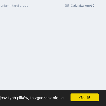
llenium - targi pracy
Cała aktywność
Got it!
esz tych plików, to zgadzasz się na