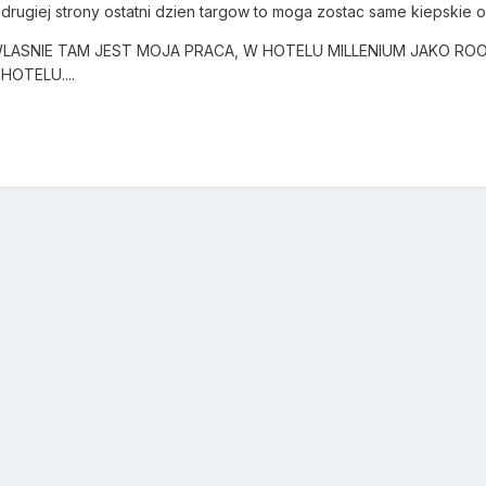
 z drugiej strony ostatni dzien targow to moga zostac same kiepskie of
WLASNIE TAM JEST MOJA PRACA, W HOTELU MILLENIUM JAKO ROO
OTELU....