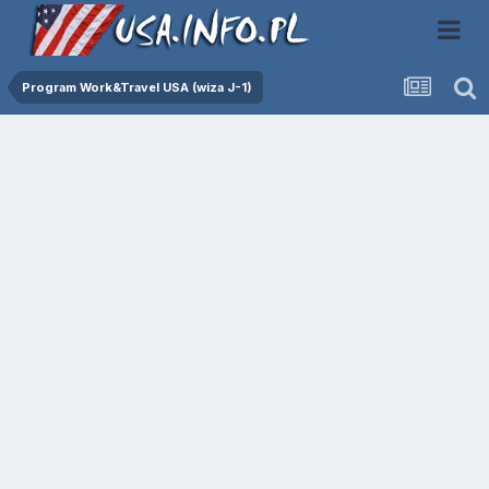
Program Work&Travel USA (wiza J-1)