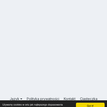
Język
Polityka prywatności
Kontakt
Ciasteczka
Używamy cookies w celu jak najlepszego dopasowania
USA.INFO.PL
Got it!