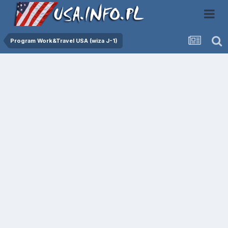
Program Work&Travel USA (wiza J-1)