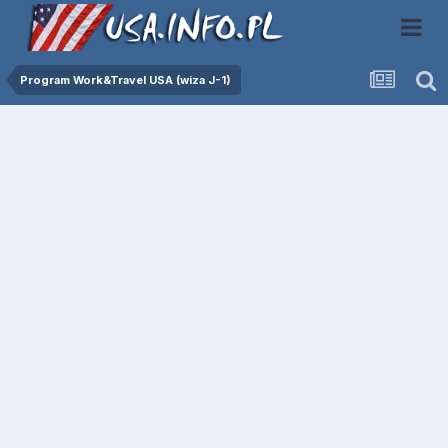
Program Work&Travel USA (wiza J-1)