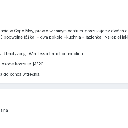
kanie w Cape May, prawie w samym centrum. poszukujemy dwóch osó
 3 podwójne łóżka) - dwa pokoje +kuchnia + łazienka . Najlepiej j
, klimatyzacją, Wireless internet connection.
ą osobe kosztuje $1320.
a do końca września.
ualna