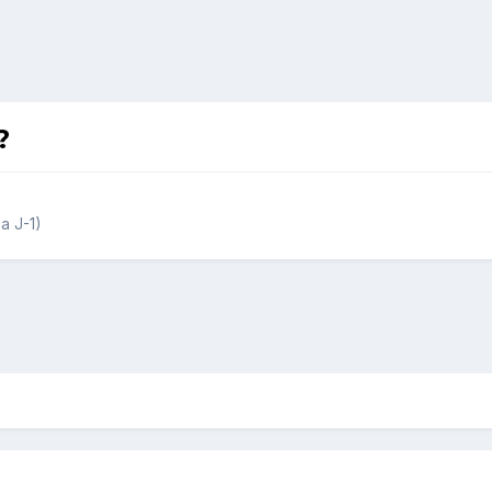
?
a J-1)