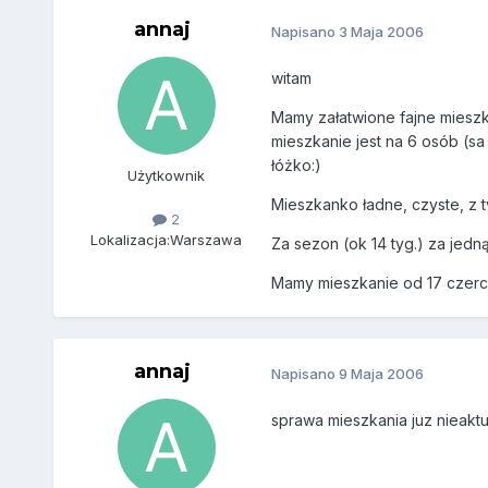
annaj
Napisano
3 Maja 2006
witam
Mamy załatwione fajne miesz
mieszkanie jest na 6 osób (sa
łóżko:)
Użytkownik
Mieszkanko ładne, czyste, z tv
2
Lokalizacja:
Warszawa
Za sezon (ok 14 tyg.) za jedn
Mamy mieszkanie od 17 czerc
annaj
Napisano
9 Maja 2006
sprawa mieszkania juz nieakt