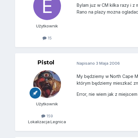
Bylam juz w CM kilka razy i z 
Rano na plazy mozna ogladac d
Użytkownik
15
Pistol
Napisano
3 Maja 2006
My będziemy w North Cape May
którym będziemy mieszkać zna
Error, nie wiem jak z miejsc
Użytkownik
159
Lokalizacja:
Legnica