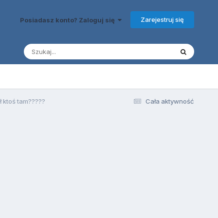
Zarejestruj się
Posiadasz konto? Zaloguj się
ł ktoś tam?????
Cała aktywność