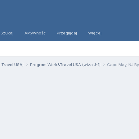
Szukaj
Aktywność
Przeglądaj
Więcej
d Travel USA)
Program Work&Travel USA (wiza J-1)
Cape May, NJ By