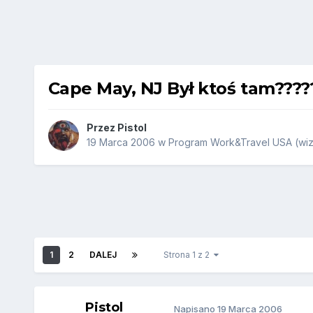
Cape May, NJ Był ktoś tam????
Przez
Pistol
19 Marca 2006
w
Program Work&Travel USA (wiz
1
2
DALEJ
Strona 1 z 2
Pistol
Napisano
19 Marca 2006