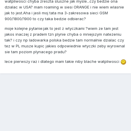
watpliwosci chyba zreszta sluszne jak mysle...czy bedzie ona
dzialac w USA? mam roaming w siesi ORANGE i nie wiem wlasnie
jak to jest.Aha i jesli moj tata ma 3-zakresowa sieci GSM
900/1800/1900 to czy taka bedzie odbierac?
moje kolejne pytanie:jak to jest z wtyczkami ?wiem ze tam jest
jakos inaczej z pradem tzn plynie chyba o mniejszym natezeniu
tak? i czy np ladowarka polska bedzie tam normalnie dzialac czy
tez w PL musze kupic jakies odpowiednie wtyczki zeby wyrownal
sie tam poziom plynacego pradu?
lece pierwszy raz i dlatego mam takie niby blache watpliwosci