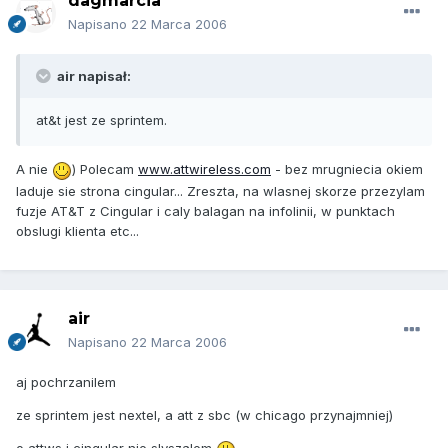
dagmarcia
Napisano
22 Marca 2006
air napisał:
at&t jest ze sprintem.
A nie
) Polecam
www.attwireless.com
- bez mrugniecia okiem
laduje sie strona cingular... Zreszta, na wlasnej skorze przezylam
fuzje AT&T z Cingular i caly balagan na infolinii, w punktach
obslugi klienta etc...
air
Napisano
22 Marca 2006
aj pochrzanilem
ze sprintem jest nextel, a att z sbc (w chicago przynajmniej)