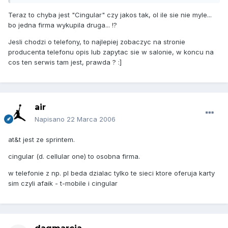
Teraz to chyba jest "Cingular" czy jakos tak, ol ile sie nie myle...
bo jedna firma wykupila druga... !?
Jesli chodzi o telefony, to najlepiej zobaczyc na stronie
producenta telefonu opis lub zapytac sie w salonie, w koncu na
cos ten serwis tam jest, prawda ? :]
air
Napisano
22 Marca 2006
at&t jest ze sprintem.
cingular (d. cellular one) to osobna firma.
w telefonie z np. pl beda dzialac tylko te sieci ktore oferuja karty
sim czyli afaik - t-mobile i cingular