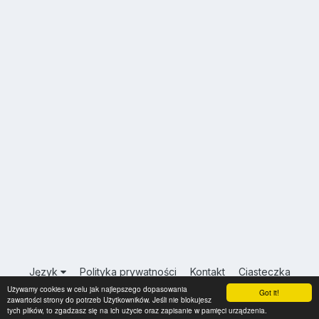
Język
Polityka prywatności
Kontakt
Ciasteczka
Używamy cookies w celu jak najlepszego dopasowania
USA.INFO.PL
Got it!
zawartości strony do potrzeb Użytkowników. Jeśli nie blokujesz
Powered by Invision Community
tych plików, to zgadzasz się na ich użycie oraz zapisanie w pamięci urządzenia.