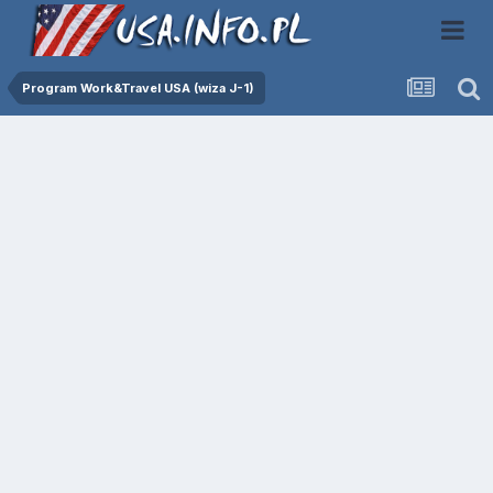
Program Work&Travel USA (wiza J-1)