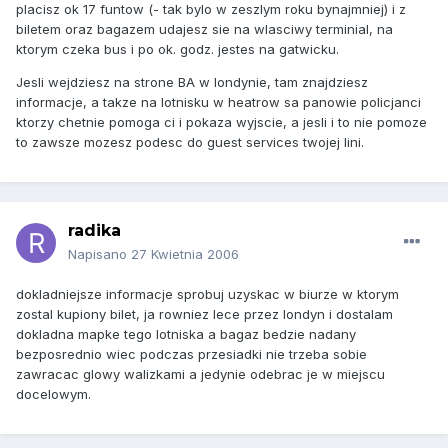
placisz ok 17 funtow (- tak bylo w zeszlym roku bynajmniej) i z
biletem oraz bagazem udajesz sie na wlasciwy terminial, na
ktorym czeka bus i po ok. godz. jestes na gatwicku.
Jesli wejdziesz na strone BA w londynie, tam znajdziesz
informacje, a takze na lotnisku w heatrow sa panowie policjanci
ktorzy chetnie pomoga ci i pokaza wyjscie, a jesli i to nie pomoze
to zawsze mozesz podesc do guest services twojej lini.
radika
Napisano
27 Kwietnia 2006
dokladniejsze informacje sprobuj uzyskac w biurze w ktorym
zostal kupiony bilet, ja rowniez lece przez londyn i dostalam
dokladna mapke tego lotniska a bagaz bedzie nadany
bezposrednio wiec podczas przesiadki nie trzeba sobie
zawracac glowy walizkami a jedynie odebrac je w miejscu
docelowym.