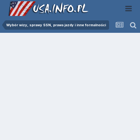
Wybór wizy, sprawy SSN, prawa jazdy i inne formalności