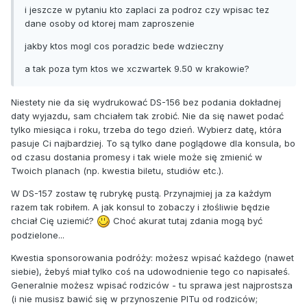
i jeszcze w pytaniu kto zaplaci za podroz czy wpisac tez
dane osoby od ktorej mam zaproszenie
jakby ktos mogl cos poradzic bede wdzieczny
a tak poza tym ktos we xczwartek 9.50 w krakowie?
Niestety nie da się wydrukować DS-156 bez podania dokładnej
daty wyjazdu, sam chciałem tak zrobić. Nie da się nawet podać
tylko miesiąca i roku, trzeba do tego dzień. Wybierz datę, która
pasuje Ci najbardziej. To są tylko dane poglądowe dla konsula, bo
od czasu dostania promesy i tak wiele może się zmienić w
Twoich planach (np. kwestia biletu, studiów etc.).
W DS-157 zostaw tę rubrykę pustą. Przynajmiej ja za każdym
razem tak robiłem. A jak konsul to zobaczy i złośliwie będzie
chciał Cię uziemić?
Choć akurat tutaj zdania mogą być
podzielone...
Kwestia sponsorowania podróży: możesz wpisać każdego (nawet
siebie), żebyś miał tylko coś na udowodnienie tego co napisałeś.
Generalnie możesz wpisać rodziców - tu sprawa jest najprostsza
(i nie musisz bawić się w przynoszenie PITu od rodziców;