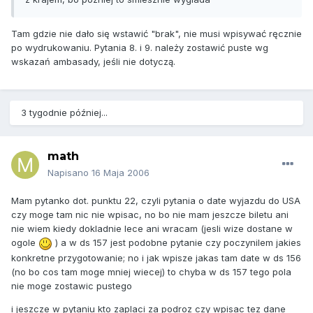
Tam gdzie nie dało się wstawić "brak", nie musi wpisywać ręcznie
po wydrukowaniu. Pytania 8. i 9. należy zostawić puste wg
wskazań ambasady, jeśli nie dotyczą.
3 tygodnie później...
math
Napisano
16 Maja 2006
Mam pytanko dot. punktu 22, czyli pytania o date wyjazdu do USA
czy moge tam nic nie wpisac, no bo nie mam jeszcze biletu ani
nie wiem kiedy dokladnie lece ani wracam (jesli wize dostane w
ogole
) a w ds 157 jest podobne pytanie czy poczynilem jakies
konkretne przygotowanie; no i jak wpisze jakas tam date w ds 156
(no bo cos tam moge mniej wiecej) to chyba w ds 157 tego pola
nie moge zostawic pustego
i jeszcze w pytaniu kto zaplaci za podroz czy wpisac tez dane