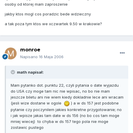
osoby od ktorej mam zaproszenie
jakby ktos mogl cos poradzic bede wdzieczny
a tak poza tym ktos we xczwartek 9.50 w krakowie?
monroe
Napisano
16 Maja 2006
math napisał:
Mam pytanko dot. punktu 22, czyli pytania o date wyjazdu
do USA czy moge tam nic nie wpisac, no bo nie mam
jeszcze biletu ani nie wiem kiedy dokladnie lece ani wracam
(jesli wize dostane w ogole
) a w ds 157 jest podobne
pytanie czy poczynilem jakies konkretne przygotowanie; no
i jak wpisze jakas tam date w ds 156 (no bo cos tam moge
mniej wiecej) to chyba w ds 157 tego pola nie moge
zostawic pustego