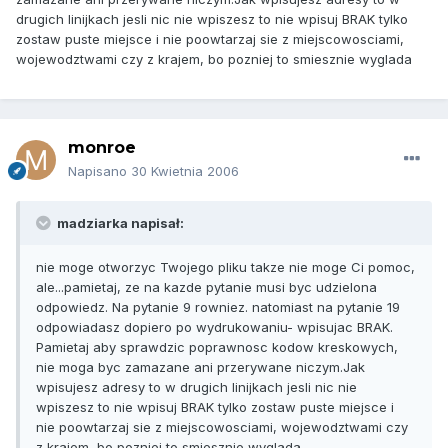
drugich linijkach jesli nic nie wpiszesz to nie wpisuj BRAK tylko
zostaw puste miejsce i nie poowtarzaj sie z miejscowosciami,
wojewodztwami czy z krajem, bo pozniej to smiesznie wyglada
monroe
Napisano
30 Kwietnia 2006
madziarka napisał:
nie moge otworzyc Twojego pliku takze nie moge Ci pomoc,
ale...pamietaj, ze na kazde pytanie musi byc udzielona
odpowiedz. Na pytanie 9 rowniez. natomiast na pytanie 19
odpowiadasz dopiero po wydrukowaniu- wpisujac BRAK.
Pamietaj aby sprawdzic poprawnosc kodow kreskowych,
nie moga byc zamazane ani przerywane niczym.Jak
wpisujesz adresy to w drugich linijkach jesli nic nie
wpiszesz to nie wpisuj BRAK tylko zostaw puste miejsce i
nie poowtarzaj sie z miejscowosciami, wojewodztwami czy
z krajem, bo pozniej to smiesznie wyglada