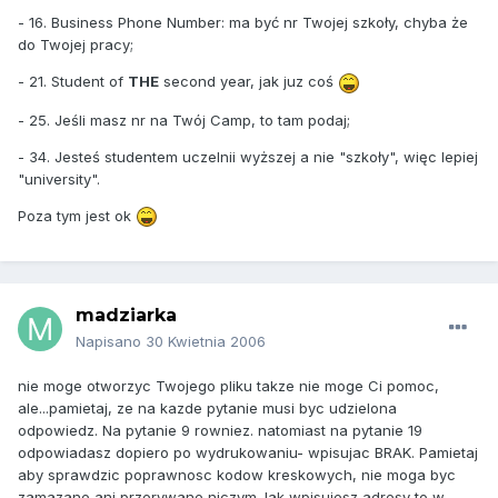
- 16. Business Phone Number: ma być nr Twojej szkoły, chyba że
do Twojej pracy;
- 21. Student of
THE
second year, jak juz coś
- 25. Jeśli masz nr na Twój Camp, to tam podaj;
- 34. Jesteś studentem uczelnii wyższej a nie "szkoły", więc lepiej
"university".
Poza tym jest ok
madziarka
Napisano
30 Kwietnia 2006
nie moge otworzyc Twojego pliku takze nie moge Ci pomoc,
ale...pamietaj, ze na kazde pytanie musi byc udzielona
odpowiedz. Na pytanie 9 rowniez. natomiast na pytanie 19
odpowiadasz dopiero po wydrukowaniu- wpisujac BRAK. Pamietaj
aby sprawdzic poprawnosc kodow kreskowych, nie moga byc
zamazane ani przerywane niczym.Jak wpisujesz adresy to w