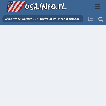
Wybór wizy, sprawy SSN, prawa jazdy i inne formalności