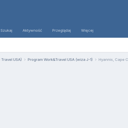
Szukaj
Aktywność
Przeglądaj
Więcej
d Travel USA)
Program Work&Travel USA (wiza J-1)
Hyannis, Cape 