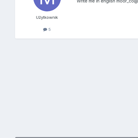
Write me in english moor_co
Użytkownik
5