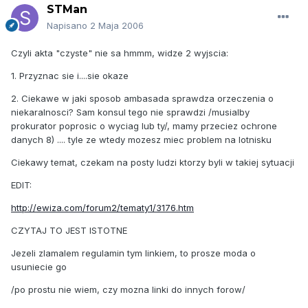
STMan
Napisano
2 Maja 2006
Czyli akta "czyste" nie sa hmmm, widze 2 wyjscia:
1. Przyznac sie i....sie okaze
2. Ciekawe w jaki sposob ambasada sprawdza orzeczenia o
niekaralnosci? Sam konsul tego nie sprawdzi /musialby
prokurator poprosic o wyciag lub ty/, mamy przeciez ochrone
danych 8) .... tyle ze wtedy mozesz miec problem na lotnisku
Ciekawy temat, czekam na posty ludzi ktorzy byli w takiej sytuacji
EDIT:
http://ewiza.com/forum2/tematy1/3176.htm
CZYTAJ TO JEST ISTOTNE
Jezeli zlamalem regulamin tym linkiem, to prosze moda o
usuniecie go
/po prostu nie wiem, czy mozna linki do innych forow/