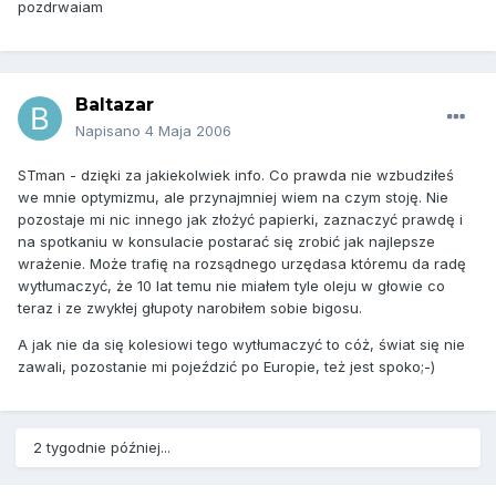
pozdrwaiam
Baltazar
Napisano
4 Maja 2006
STman - dzięki za jakiekolwiek info. Co prawda nie wzbudziłeś
we mnie optymizmu, ale przynajmniej wiem na czym stoję. Nie
pozostaje mi nic innego jak złożyć papierki, zaznaczyć prawdę i
na spotkaniu w konsulacie postarać się zrobić jak najlepsze
wrażenie. Może trafię na rozsądnego urzędasa któremu da radę
wytłumaczyć, że 10 lat temu nie miałem tyle oleju w głowie co
teraz i ze zwykłej głupoty narobiłem sobie bigosu.
A jak nie da się kolesiowi tego wytłumaczyć to cóż, świat się nie
zawali, pozostanie mi pojeździć po Europie, też jest spoko;-)
2 tygodnie później...