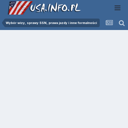
Wybór wizy, sprawy SSN, prawa jazdy i inne formalności