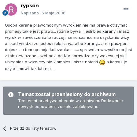
rypson
Napisano
16 Maja 2006
Osoba karana prawomocnym wyrokiem nie ma prawa otrzymac
promesy takie jest prawo... roznie bywa... jesli bles karany i masz
wyrok w zawieszeniu to raczej marne szanse na uzyskanie wizy
a skad wiedza ze jestes niekarany... albo karany... a no paszport
dajesz... a tam np moja kolezanka ......... sprawdza wszystko co jest
z toba zwiazane... wchodzi do NIV sprawdza czy wczesniej sie
ubiegales o wize czy nie klamales i pisze notatki
a konsul je
czyta i mowi: tak lub nie....
Temat został przeniesiony do archiwum
Ten temat przebywa obecnie w archiwum. Dodawanie
nowych odpowiedzi zostało zablokowane.
Przejdź do listy tematów