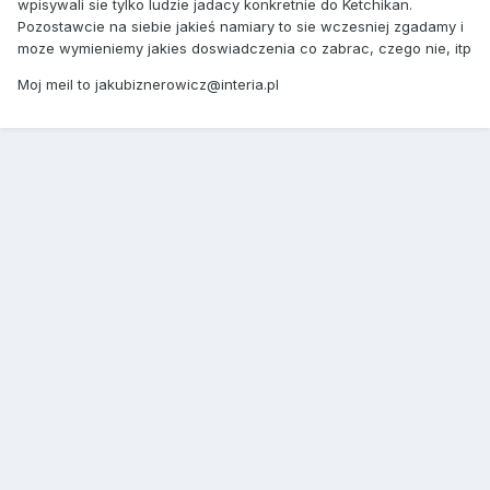
wpisywali sie tylko ludzie jadacy konkretnie do Ketchikan.
Pozostawcie na siebie jakieś namiary to sie wczesniej zgadamy i
moze wymieniemy jakies doswiadczenia co zabrac, czego nie, itp
Moj meil to jakubiznerowicz@interia.pl