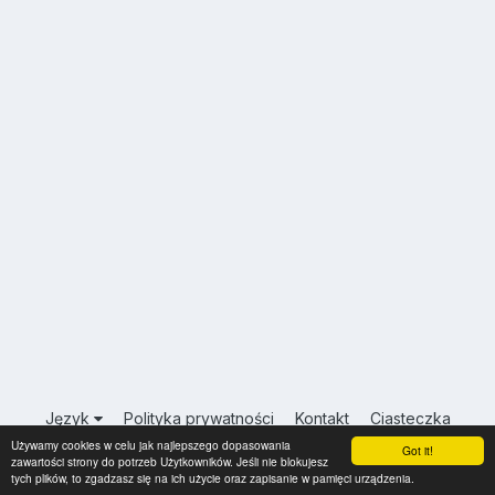
Język
Polityka prywatności
Kontakt
Ciasteczka
Używamy cookies w celu jak najlepszego dopasowania
USA.INFO.PL
Got it!
zawartości strony do potrzeb Użytkowników. Jeśli nie blokujesz
Powered by Invision Community
tych plików, to zgadzasz się na ich użycie oraz zapisanie w pamięci urządzenia.