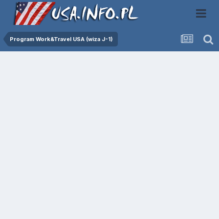
Program Work&Travel USA (wiza J-1)