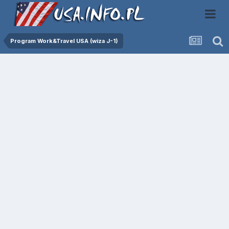
Program Work&Travel USA (wiza J-1)