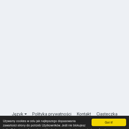
Język
Polityka prywatności
Kontakt
Ciasteczka
Używamy cookies w celu jak najlepszego dopasowania
USA.INFO.PL
Got it!
zawartości strony do potrzeb Użytkowników. Jeśli nie blokujesz
Powered by Invision Community