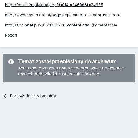
http://forum.2p.pl/read.php?f=11&i=24686&t=24675
http://www.foster.org.pl/page.php?id=karta...udent-isic-card
http://abc.onet.pl/2037,1006226,kontent.html
(komentarze)
Pozdr!
Temat został przeniesiony do archiwum
Ten temat przebywa obecnie w archiwum. Dodawanie
nowych odpowiedzi zostało zablokowane.
Przejdź do listy tematów