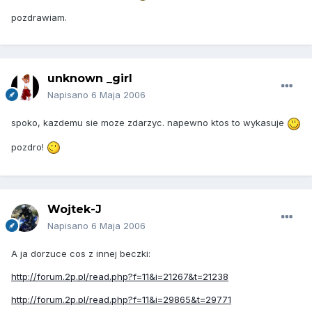
pozdrawiam.
unknown _girl
Napisano
6 Maja 2006
spoko, kazdemu sie moze zdarzyc. napewno ktos to wykasuje
pozdro!
Wojtek-J
Napisano
6 Maja 2006
A ja dorzuce cos z innej beczki:
http://forum.2p.pl/read.php?f=11&i=21267&t=21238
http://forum.2p.pl/read.php?f=11&i=29865&t=29771