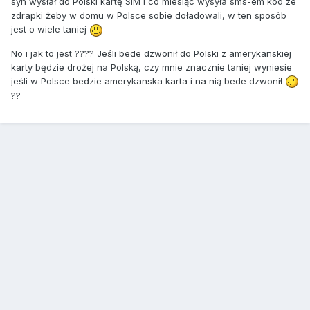
syn wysłał do Polski kartę SIM i co miesiąc wysyła sms-em kod ze
zdrapki żeby w domu w Polsce sobie doładowali, w ten sposób
jest o wiele taniej
No i jak to jest ???? Jeśli bede dzwonił do Polski z amerykanskiej
karty będzie drożej na Polską, czy mnie znacznie taniej wyniesie
jeśli w Polsce bedzie amerykanska karta i na nią bede dzwonił
??