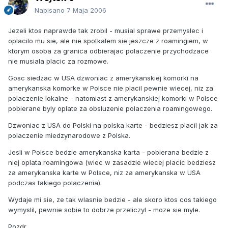
Napisano
7 Maja 2006
Jezeli ktos naprawde tak zrobil - musial sprawe przemyslec i
oplacilo mu sie, ale nie spotkalem sie jeszcze z roamingiem, w
ktorym osoba za granica odbierajac polaczenie przychodzace
nie musiala placic za rozmowe.
Gosc siedzac w USA dzwoniac z amerykanskiej komorki na
amerykanska komorke w Polsce nie placil pewnie wiecej, niz za
polaczenie lokalne - natomiast z amerykanskiej komorki w Polsce
pobierane byly oplate za obsluzenie polaczenia roamingowego.
Dzwoniac z USA do Polski na polska karte - bedziesz placil jak za
polaczenie miedzynarodowe z Polska.
Jesli w Polsce bedzie amerykanska karta - pobierana bedzie z
niej oplata roamingowa (wiec w zasadzie wiecej placic bedziesz
za amerykanska karte w Polsce, niz za amerykanska w USA
podczas takiego polaczenia).
Wydaje mi sie, ze tak wlasnie bedzie - ale skoro ktos cos takiego
wymyslil, pewnie sobie to dobrze przeliczyl - moze sie myle.
Pozdr.