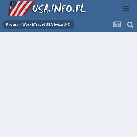
Program Work&Travel USA (wiza J-1)