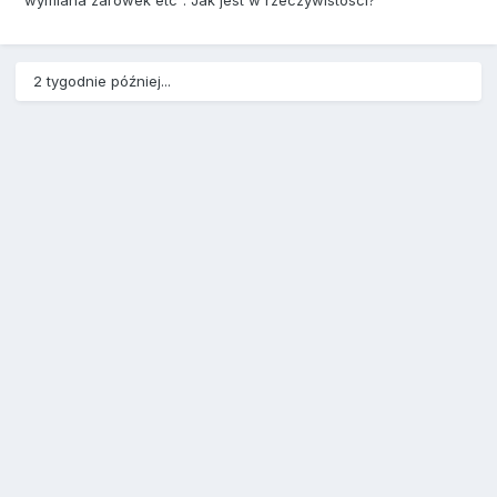
"wymiana zarowek etc". Jak jest w rzeczywistosci?
2 tygodnie później...