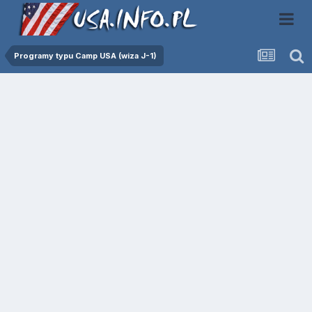
Programy typu Camp USA (wiza J-1)