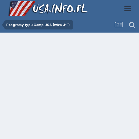
Programy typu Camp USA (wiza J-1)