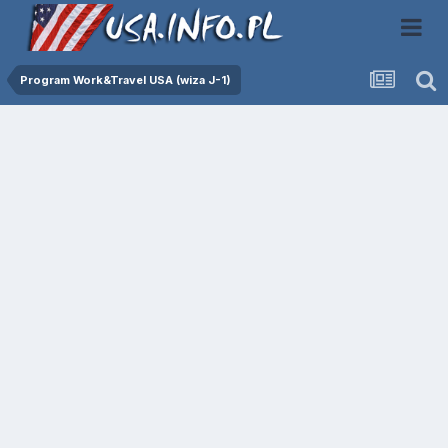
Program Work&Travel USA (wiza J-1)