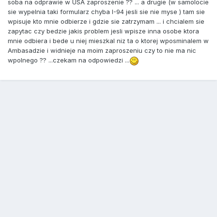
soba na odprawie w USA zaproszenie ?? ... a drugie (w samolocie
sie wypelnia taki formularz chyba I-94 jesli sie nie myse ) tam sie
wpisuje kto mnie odbierze i gdzie sie zatrzymam ... i chcialem sie
zapytac czy bedzie jakis problem jesli wpisze inna osobe ktora
mnie odbiera i bede u niej mieszkal niz ta o ktorej wposminalem w
Ambasadzie i widnieje na moim zaproszeniu czy to nie ma nic
wpolnego ?? ...czekam na odpowiedzi ...