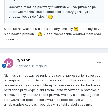
Odprawe masz na pierwszym lotnisku w usa, przeciez po
odprawie mozesz kupic sobie bilet lotniczy gdzie tylko
chcesz i lecisz do "cioci"
SPoczko no wlasnie u mnie sie plany zmienily
... ale mysle ze
nioe bedzie problemu
... a to zaproszenie wkoncu mam brac
czy nie :>
rypson
Napisano
16 Maja 2006
Nie musisz miec zaproszenia przy sobie zaproszenie nie jest do
niczego potrzebne.... to razz dwaa napisz sobie na kartce imie i
nazwisko i adres osoby u ktorej bedziesz mieszkal bo bedzie ci to
potrzebne przy wypelnianiu formularza wizowego w samolocie i
nie wazne czy podasz osobe prawdziwa czy nie niekt tego nie
sprawdza nikt tego nie porownuje do tego co bylo w
amabasadzie czy cos... bez obaw nie taki diabel straszny....