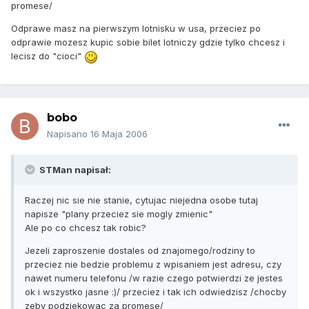
promese/
Odprawe masz na pierwszym lotnisku w usa, przeciez po
odprawie mozesz kupic sobie bilet lotniczy gdzie tylko chcesz i
lecisz do "cioci"
bobo
Napisano
16 Maja 2006
STMan napisał:
Raczej nic sie nie stanie, cytujac niejedna osobe tutaj
napisze "plany przeciez sie mogly zmienic"
Ale po co chcesz tak robic?
Jezeli zaproszenie dostales od znajomego/rodziny to
przeciez nie bedzie problemu z wpisaniem jest adresu, czy
nawet numeru telefonu /w razie czego potwierdzi ze jestes
ok i wszystko jasne :)/ przeciez i tak ich odwiedzisz /chocby
zeby podziekowac za promese/