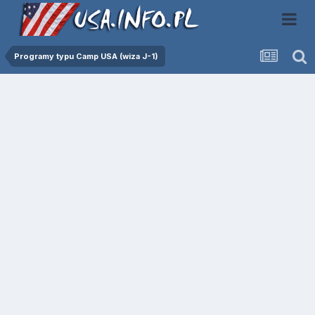
Programy typu Camp USA (wiza J-1)