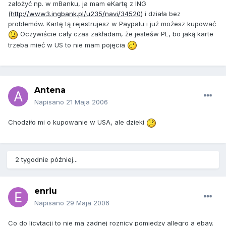
założyć np. w mBanku, ja mam eKartę z ING
(
http://www3.ingbank.pl/u235/navi/34520
) i działa bez
problemów. Kartę tą rejestrujesz w Paypalu i już możesz kupować
Oczywiście cały czas zakładam, że jesteśw PL, bo jaką karte
trzeba mieć w US to nie mam pojęcia
Antena
Napisano
21 Maja 2006
Chodziło mi o kupowanie w USA, ale dzieki
2 tygodnie później...
enriu
Napisano
29 Maja 2006
Co do licytacji to nie ma zadnej roznicy pomiedzy allegro a ebay.