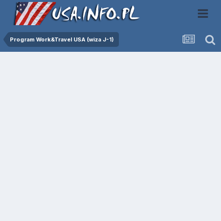
Program Work&Travel USA (wiza J-1)