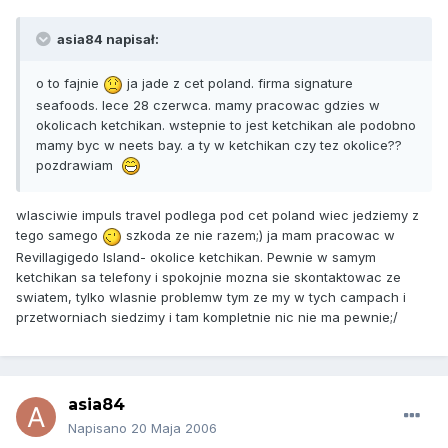
asia84 napisał:
o to fajnie
ja jade z cet poland. firma signature
seafoods. lece 28 czerwca. mamy pracowac gdzies w
okolicach ketchikan. wstepnie to jest ketchikan ale podobno
mamy byc w neets bay. a ty w ketchikan czy tez okolice??
pozdrawiam
wlasciwie impuls travel podlega pod cet poland wiec jedziemy z
tego samego
szkoda ze nie razem;) ja mam pracowac w
Revillagigedo Island- okolice ketchikan. Pewnie w samym
ketchikan sa telefony i spokojnie mozna sie skontaktowac ze
swiatem, tylko wlasnie problemw tym ze my w tych campach i
przetworniach siedzimy i tam kompletnie nic nie ma pewnie;/
asia84
Napisano
20 Maja 2006