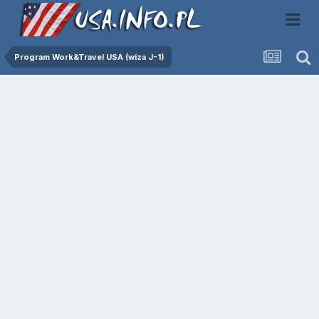
Program Work&Travel USA (wiza J-1)