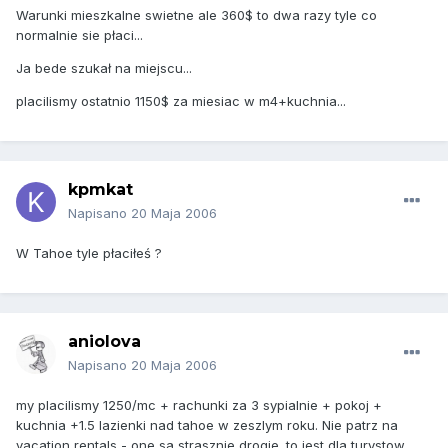
Warunki mieszkalne swietne ale 360$ to dwa razy tyle co
normalnie sie płaci...
Ja bede szukał na miejscu...
placilismy ostatnio 1150$ za miesiac w m4+kuchnia...
kpmkat
Napisano
20 Maja 2006
W Tahoe tyle płaciłeś ?
aniolova
Napisano
20 Maja 2006
my placilismy 1250/mc + rachunki za 3 sypialnie + pokoj +
kuchnia +1.5 lazienki nad tahoe w zeszlym roku. Nie patrz na
vacation rentals - one sa strasznie drogie. to jest dla turystow