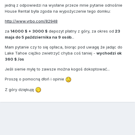
jedną z odpowiedzi na wysłane przeze mnie pytanie odnośnie
House Rental była zgoda na wypożyczenie tego domku:
http://www.vrbo.com/82948
za
14000 $ + 3000 $
depozyt płatny z góry, za okres od
23
maja do 5 października na 9 osób
...
Mam pytanie czy to się opłaca, biorąc pod uwagę że jadąc do
Lake Tahoe ciężko zwietrzyć chyba coś taniej -
wychodzi ok
360 $ /os
Jeśli sienie mylę to zawsze można kogoś dokoptować...
Proszę o pomocną dłoń i opinie
Z góry dziękuję