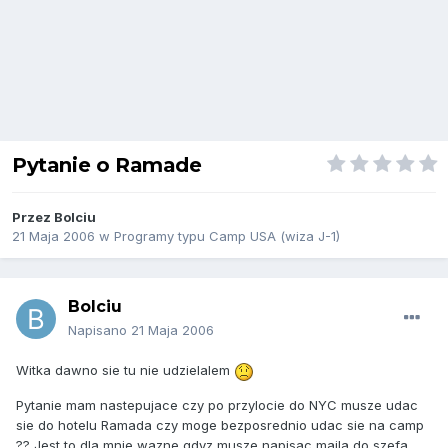
Pytanie o Ramade
Przez
Bolciu
21 Maja 2006
w
Programy typu Camp USA (wiza J-1)
Bolciu
Napisano
21 Maja 2006
Witka dawno sie tu nie udzielalem
Pytanie mam nastepujace czy po przylocie do NYC musze udac
sie do hotelu Ramada czy moge bezposrednio udac sie na camp
?? Jest to dla mnie wazne gdyz musze napisac maila do szefa