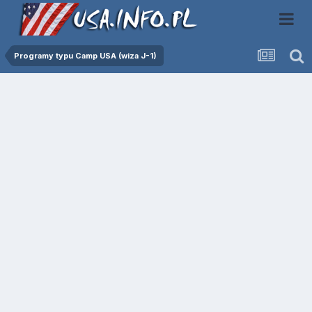
Programy typu Camp USA (wiza J-1)