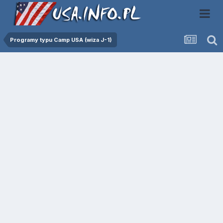
Programy typu Camp USA (wiza J-1)