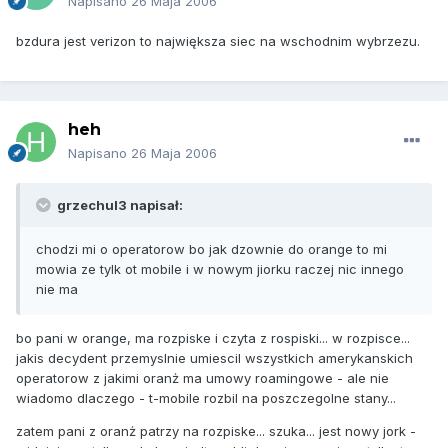
Napisano
26 Maja 2006
bzdura jest verizon to największa siec na wschodnim wybrzezu.
heh
Napisano
26 Maja 2006
grzechul3 napisał:
chodzi mi o operatorow bo jak dzownie do orange to mi
mowia ze tylk ot mobile i w nowym jiorku raczej nic innego
nie ma
bo pani w orange, ma rozpiske i czyta z rospiski... w rozpisce...
jakis decydent przemyslnie umiescil wszystkich amerykanskich
operatorow z jakimi oranż ma umowy roamingowe - ale nie
wiadomo dlaczego - t-mobile rozbil na poszczegolne stany...
zatem pani z oranż patrzy na rozpiske... szuka... jest nowy jork -