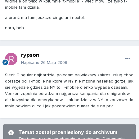
widnieje on tylko w kolumnie 't-moblie' - wiec mowi, ze tylko t-
mobile tam dziala.
a oranż ma tam jeszcze cingular i nextel.
nara, heh
rypson
Napisano
26 Maja 2006
Sieci: Cingular najbardziej polecam najwiekszy zakres uslug choc
dorzsze od T-mobile na ktore w NY nie mzona nazekac gorzej jak
sie wyjedzie gdzies za NY to T-mobile cienko wypada czasami,
Verizon zupelnie odradzam najgorsza kampania dla emigrantow
ale kozystna dla amerykanow.... jak bedziesz w NY to zadzown do
mnie powiem ci co i jak pozdrawiam numer daje na prv
Temat został przeniesiony do archiwum
Ten temat przebywa obecnie w archiwum. Dodawanie