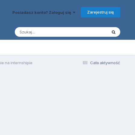
Zarejestruj się
Posiadasz konto? Zaloguj się
e na internshipie
Cała aktywność