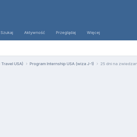
Szukaj
Aktywność
Przeglądaj
Więcej
d Travel USA)
Program Internship USA (wiza J-1)
25 dni na zwiedzani