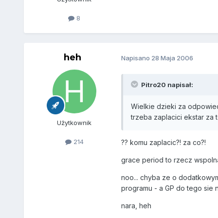
8
heh
Napisano
28 Maja 2006
Pitro20 napisał:
Wielkie dzieki za odpowied
trzeba zaplacici ekstar za
Użytkownik
214
?? komu zaplacic?! za co?!
grace period to rzecz wspolna
noo... chyba ze o dodatkowym
programu - a GP do tego sie 
nara, heh