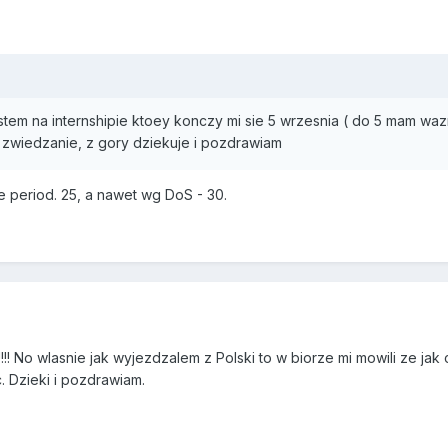
stem na internshipie ktoey konczy mi sie 5 wrzesnia ( do 5 mam wa
 zwiedzanie, z gory dziekuje i pozdrawiam
e period. 25, a nawet wg DoS - 30.
!!! No wlasnie jak wyjezdzalem z Polski to w biorze mi mowili ze ja
c. Dzieki i pozdrawiam.