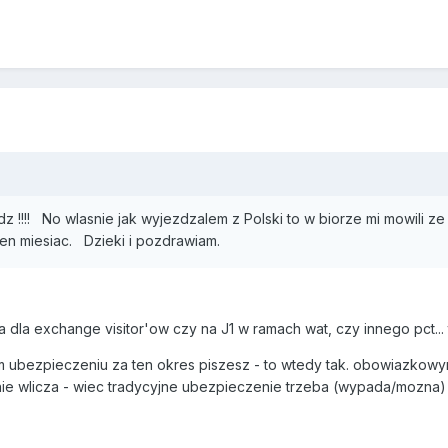
z !!!! No wlasnie jak wyjezdzalem z Polski to w biorze mi mowili z
 ten miesiac. Dzieki i pozdrawiam.
 dla exchange visitor'ow czy na J1 w ramach wat, czy innego pct... t
 ubezpieczeniu za ten okres piszesz - to wtedy tak. obowiazkowym
nie wlicza - wiec tradycyjne ubezpieczenie trzeba (wypada/mozna)