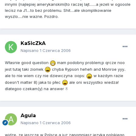
innymi (najlepiej amerykanskimi)to raczej lajt.......a jezeli w ogooole
lecisz na J1....to bez problemu. Shit....ale skomplikowanie
wyszlo.....nie wazne. Pozdro.
KaSicZkA
Napisano
1 Czerwca 2006
Własnie good question
mam podobny problem;p qrcze noo
jest tutaj taki ziomek
chyba Rypson heheh and Monroe yyy..
ale to nie wiem czy nie dziewczyna :oops:
w kazdym razie
doesn't matter 8) jaka to płec
ale oni wszyystko wiedza!
dlategoo czekam(y) na answer :!:
Agula
Napisano
1 Czerwca 2006
widze, ze jeszcze w Polsce a juz zapomniasz jezyka polskiego