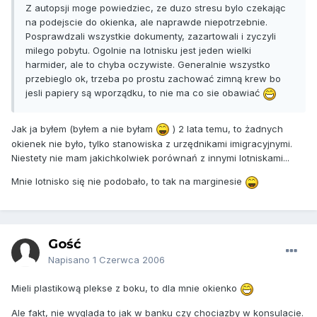
Z autopsji moge powiedziec, ze duzo stresu bylo czekając
na podejscie do okienka, ale naprawde niepotrzebnie.
Posprawdzali wszystkie dokumenty, zazartowali i zyczyli
milego pobytu. Ogolnie na lotnisku jest jeden wielki
harmider, ale to chyba oczywiste. Generalnie wszystko
przebieglo ok, trzeba po prostu zachować zimną krew bo
jesli papiery są wporządku, to nie ma co sie obawiać
Jak ja byłem (byłem a nie byłam
) 2 lata temu, to żadnych
okienek nie było, tylko stanowiska z urzędnikami imigracyjnymi.
Niestety nie mam jakichkolwiek porównań z innymi lotniskami...
Mnie lotnisko się nie podobało, to tak na marginesie
Gość
Napisano
1 Czerwca 2006
Mieli plastikową plekse z boku, to dla mnie okienko
Ale fakt, nie wyglada to jak w banku czy chociazby w konsulacie.