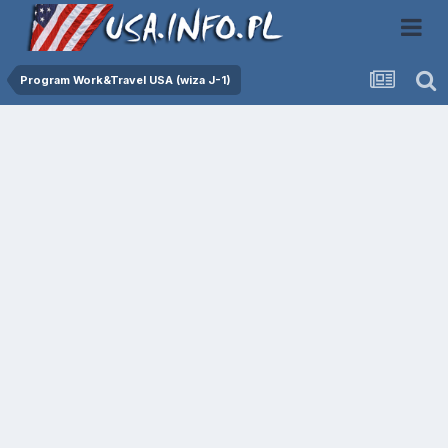
Program Work&Travel USA (wiza J-1)