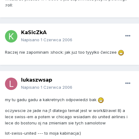
:roll:
KaSicZkA
Napisano
1 Czerwca 2006
Raczej nie zapominam :shock: jak juz too tyyylko ćwiczee
lukaszwsap
Napisano
1 Czerwca 2006
my tu gadu gadu a kakretnych odpowiedzi bak
oczywscie ze jade na j1 dlatego temat jest w work&travel 8) a
lece swiss-em a potem w chicago wsiadam do united airlines i
lece do bostonu oj na zmieniam sie tych samolotow
lot-swiss-united --- to moja kabinacja:)