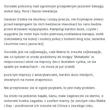
Osrodek polozony nad ogromnym przepieknym jeziorem Sebago,
wokol lasy, flora i fauna rewelacja.
Uwazac trzeba na skunksy i szopy pracze, nie trzymajcie smieci
przed kampingami (w nich bedziecie mieszkac) bo rano bedzie
przed drzwiami wyspyspisko. Kampingi bardzo duze, czyste i
wygodne [w moim bylo lozko pietrowe,rozkladana kanapa, stolik
(rokzladany na lozko) i osobny pokoj z lozkiem king size, lazienka
i kuchnia rzecz jasna tez]
Osrodek jest na za[beeep]u, cale Maine to zreszta za[beeep]e,
ale co tydzien w srode jezdzilismy do knajpy `Motabello` w
miejscowosci obok na imprezy (lecz dostalem cynka, ze sie
spalilo po wakachach - no moze je już zrobili)
poza tym imprezy z amerykancami, bardzo duzo mlodych,
otwartych na nowe znajomosci.
Nie przejmowac sie w ogole jezykiem, to jest maly problem.
Sa znizki na jedzenie; kajaki, kanu, male zaglowczki za darmo, o
motorwki trzeba zagadac z szefem mariny (w zeszlym roku Maike
i Gay - pozdrowcie ich zreszta od Chrisa z zeszlego roku.