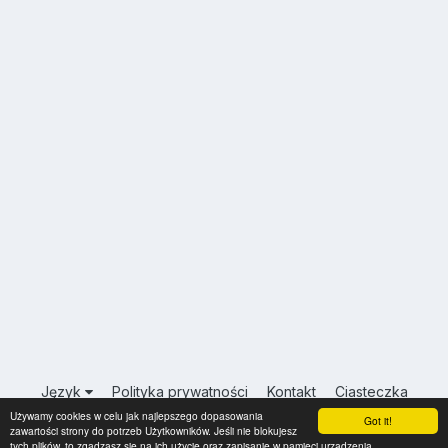
Język
Polityka prywatności
Kontakt
Ciasteczka
Używamy cookies w celu jak najlepszego dopasowania
USA.INFO.PL
Got it!
zawartości strony do potrzeb Użytkowników. Jeśli nie blokujesz
Powered by Invision Community
tych plików, to zgadzasz się na ich użycie oraz zapisanie w pamięci urządzenia.