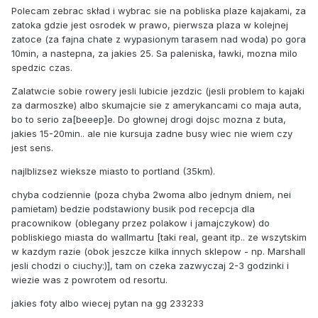
Polecam zebrac skład i wybrac sie na pobliska plaze kajakami, za
zatoka gdzie jest osrodek w prawo, pierwsza plaza w kolejnej
zatoce (za fajna chate z wypasionym tarasem nad woda) po gora
10min, a nastepna, za jakies 25. Sa paleniska, ławki, mozna milo
spedzic czas.
Zalatwcie sobie rowery jesli lubicie jezdzic (jesli problem to kajaki
za darmoszke) albo skumajcie sie z amerykancami co maja auta,
bo to serio za[beeep]e. Do głownej drogi dojsc mozna z buta,
jakies 15-20min.. ale nie kursuja zadne busy wiec nie wiem czy
jest sens.
najlblizsez wieksze miasto to portland (35km).
chyba codziennie (poza chyba 2woma albo jednym dniem, nei
pamietam) bedzie podstawiony busik pod recepcja dla
pracownikow (oblegany przez polakow i jamajczykow) do
pobliskiego miasta do wallmartu [taki real, geant itp.. ze wszytskim
w kazdym razie (obok jeszcze kilka innych sklepow - np. Marshall
jesli chodzi o ciuchy:)], tam on czeka zazwyczaj 2-3 godzinki i
wiezie was z powrotem od resortu.
jakies foty albo wiecej pytan na gg 233233