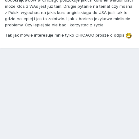
obcokrajowcow w Chicago poszukuje jakich kolwiek wiadomosci
moze ktos z WAs jest juz tam. Drugie pytanie na temat czy mozna
z Polski wyjechac na jakis kurs angielskiego do USA jesli tak to
gdzie najlepiej i jak to zalatwic. I jak z bariera jezykowa mieliscie
problemy. Czy lepiej sie nie bac i korzystac z zycia.
Tak jak mowie interesuje mnie tylko CHICAGO prosze o odpis