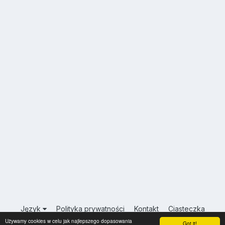
Język
Polityka prywatności
Kontakt
Ciasteczka
Używamy cookies w celu jak najlepszego dopasowania
USA.INFO.PL
Got it!