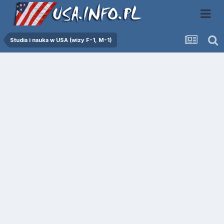
Studia i nauka w USA (wizy F-1, M-1)