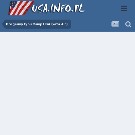
Programy typu Camp USA (wiza J-1)