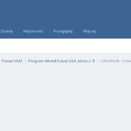
Szukaj
Aktywność
Przeglądaj
Więcej
d Travel USA)
Program Work&Travel USA (wiza J-1)
LAUGHLIN- Color