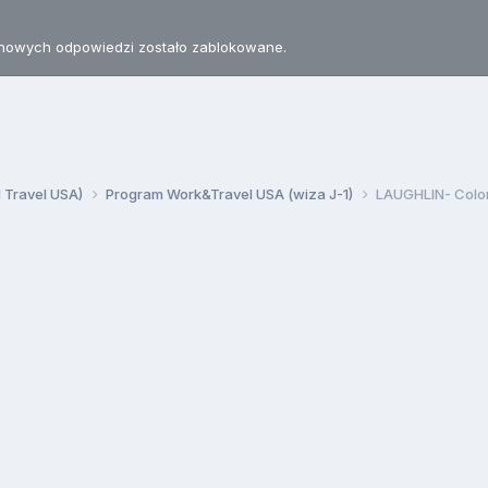
nowych odpowiedzi zostało zablokowane.
d Travel USA)
Program Work&Travel USA (wiza J-1)
LAUGHLIN- Color